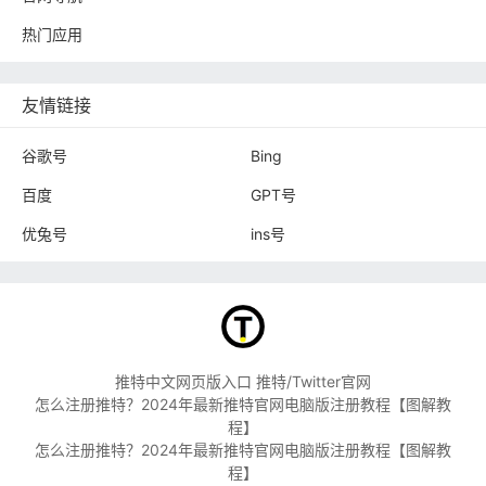
热门应用
友情链接
谷歌号
Bing
百度
GPT号
优兔号
ins号
推特中文网页版入口 推特/Twitter官网
怎么注册推特？2024年最新推特官网电脑版注册教程【图解教
程】
怎么注册推特？2024年最新推特官网电脑版注册教程【图解教
程】