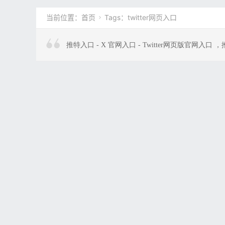
当前位置：
首页
Tags：twitter网页入口

推特入口 - X 官网入口 - Twitter网页版官网入口