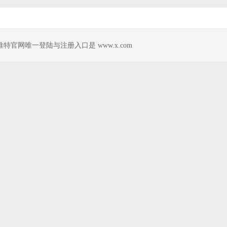
 ，推特官网唯一登陆与注册入口是 www.x.com