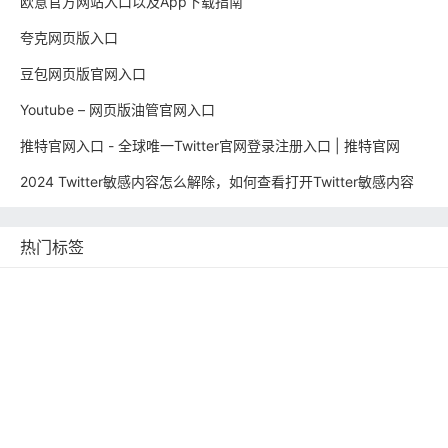
欧意官方网站入口以及App下载指南
夸克网页版入口
豆包网页版官网入口
Youtube – 网页版油管官网入口
推特官网入口 - 全球唯一Twitter官网登录注册入口 | 推特官网
2024 Twitter敏感内容怎么解除，如何查看打开Twitter敏感内容
热门标签
推特官网
推特网页版
Twitter官网
推特下载
推特网页版入口
twitter官网
推特app下载
Twitter网页版
推特官网入口
推特
推特官方网站
Twitter注册入口
推特安卓版下载
推特中文官网
Twitter官网入口
YouTube官网
推特APP下载
twitter下载
推特中文网
推特中文官网入口
twitter中文版官网
谷歌浏览器下载