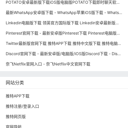
POTATO安卓最新版下载iOS版电脑版POTATO下载即时聊天软件 土豆私密聊天软件
最新WhatsApp安卓版下载 - WhatsApp苹果iOS版下载 - Whatsapp官方网下载电脑版
Linkedin电脑版下载 领英官方国际版下载 Linkedin安卓最新版下载iOS 领英pc端下载
Pinterest官网下载 - 最新安卓版Pinterest下载 Pinterest电脑版下载 Pinterest苹果iOS版下载
Twitter最新版官网下载 推特APP下载 推特中文版下载 推特电脑版下载 2022-6-14
Discord官网下载 - 最新安卓版/电脑版/iOS版Discord下载 - Discord网页版入口
奈飞Netflix官网入口 - 奈飞Netflix中文官网下载
网站分类
推特APP下载
推特注册/登录入口
推特网页版
官网导航