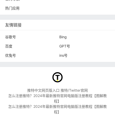
热门应用
友情链接
谷歌号
Bing
百度
GPT号
优兔号
ins号
推特中文网页版入口 推特/Twitter官网
怎么注册推特？2024年最新推特官网电脑版注册教程【图解教
程】
怎么注册推特？2024年最新推特官网电脑版注册教程【图解教
程】