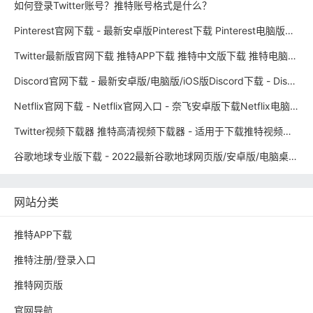
如何登录Twitter账号？推特账号格式是什么？
Pinterest官网下载 - 最新安卓版Pinterest下载 Pinterest电脑版下载 Pinterest苹果iOS版下载
Twitter最新版官网下载 推特APP下载 推特中文版下载 推特电脑版下载 2022-6-14
Discord官网下载 - 最新安卓版/电脑版/iOS版Discord下载 - Discord网页版入口
Netflix官网下载 - Netflix官网入口 - 奈飞安卓版下载Netflix电脑版Windows最新版下载
Twitter视频下载器 推特高清视频下载器 - 适用于下载推特视频和动图
谷歌地球专业版下载 - 2022最新谷歌地球网页版/安卓版/电脑桌面版下载 Google Earth谷歌地球
网站分类
推特APP下载
推特注册/登录入口
推特网页版
官网导航