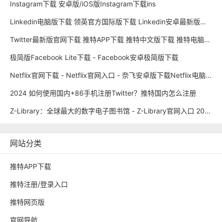
Instagram下载 安卓版/iOS版Instagram下载ins
Linkedin电脑版下载 领英官方国际版下载 Linkedin安卓最新版下载iOS 领英pc端下载
Twitter最新版官网下载 推特APP下载 推特中文版下载 推特电脑版下载 2022-6-14
极简版Facebook Lite下载 - Facebook安卓极简版下载
Netflix官网下载 - Netflix官网入口 - 奈飞安卓版下载Netflix电脑版Windows最新版下载
2024 如何使用国内+86手机注册Twitter？推特国内怎么注册
Z-Library：全球最大的数字电子图书馆 - Z-Library官网入口 2023.12
网站分类
推特APP下载
推特注册/登录入口
推特网页版
官网导航