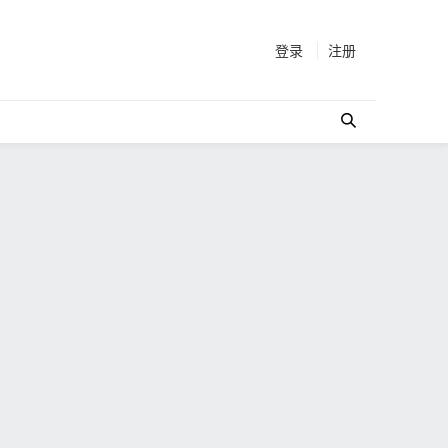
登录
注册