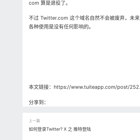
com 算是退役了。
不过 Twitter.com 这个域名自然不会被废弃，
各种使用是没有任何影响的。
本文链接：
https://www.tuiteapp.com/post/252
分享到：
如何登录Twitter? X 之 推特登陆