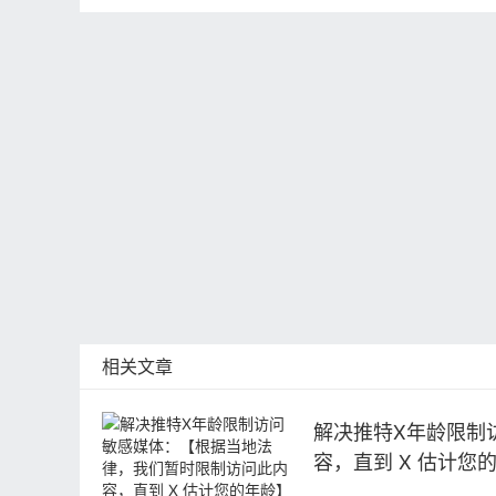
相关文章
解决推特X年龄限制
容，直到 X 估计您