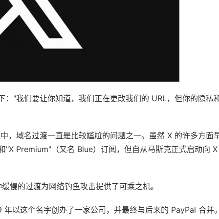
下："我们要让你知道，我们正在更改我们的 URL，但你的隐私
过程中，域名过渡一直是比较尴尬的问题之一。虽然 X 的许多方面
Premium"（又名 Blue）订阅，但自从马斯克正式启动向 X
。
这种缓慢的过渡为网络钓鱼攻击提供了可乘之机。
9 年以这个名字创办了一家公司，并最终与后来的 PayPal 合并