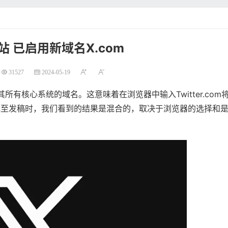
 已启用新域名X.com
31527
2024-05-19
其所有核心系统的域名。这意味着在浏览器中输入
Twitter.com
名。截至发稿时，我们看到的结果是混合的，取决于浏览器的选择和