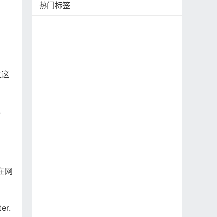
热门标签
推特官网
推特网页版
Twitter官网
推特下载
推特网页版入口
twitter官网
推特app下载
Twitter网页版
推特官网入口
推特
推特官方网站
过这
Twitter注册入口
推特安卓版下载
推特中文官网
Twitter官网入口
，
YouTube官网
推特APP下载
twitter下载
推特中文网
推特中文官网入口
twitter中文版官网
谷歌浏览器下载
特推官网下载
推特中文版下载
户在网
推特官网下载
ChatGPT官网入口
Twitter是什么
推特视频下载
推特视频下载器
推特是什么
r.