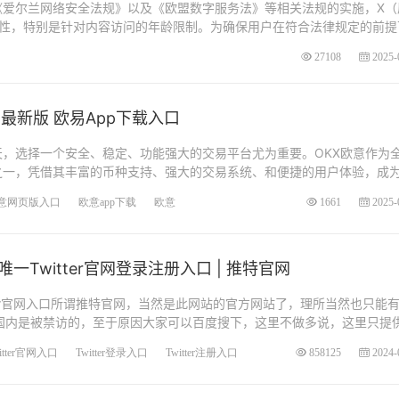
爱尔兰网络安全法规》以及《欧盟数字服务法》等相关法规的实施，X（原
台合规性，特别是针对内容访问的年龄限制。为确保用户在符合法律规定的前提
27108
2025-
卓 最新版 欧易App下载入口
，选择一个安全、稳定、功能强大的交易平台尤为重要。OKX欧意作为
之一，凭借其丰富的币种支持、强大的交易系统、和便捷的用户体验，成
意网页版入口
欧意app下载
欧意
1661
2025-
唯一Twitter官网登录注册入口 | 推特官网
twiter官网入口所谓推特官网，当然是此网站的官方网站了，理所当然也只能
r在国内是被禁访的，至于原因大家可以百度搜下，这里不做多说，这里只提供.
itter官网入口
Twitter登录入口
Twitter注册入口
858125
2024-