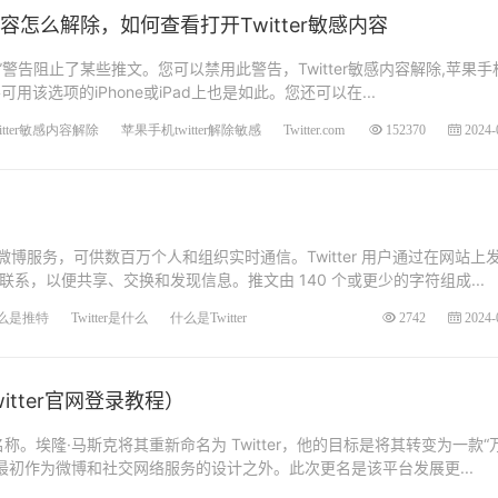
敏感内容怎么解除，如何查看打开Twitter敏感内容
内容”警告阻止了某些推文。您可以禁用此警告，Twitter敏感内容解除,苹果手
可用该选项的iPhone或iPad上也是如此。您还可以在...
witter敏感内容解除
苹果手机twitter解除敏感
Twitter.com
152370
2024-
络和微博服务，可供数百万个人和组织实时通信。Twitter 用户通过在网站上
联系，以便共享、交换和发现信息。推文由 140 个或更少的字符组成...
么是推特
Twitter是什么
什么是Twitter
2742
2024-
itter官网登录教程）
平台的名称。埃隆·马斯克将其重新命名为 Twitter，他的目标是将其转变为一款“
最初作为微博和社交网络服务的设计之外。此次更名是该平台发展更...