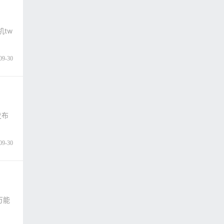
机tw
09-30
发布
09-30
万能