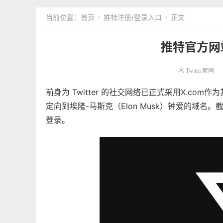
当前位置：
首页
推特注册/登录入口
正文


推特官方网站
Twitter官网
前身为
Twitter
的社交网络已正式采用
X.com
作为
定向到埃隆-
马斯克
（Elon Musk）钟爱的域
登录。