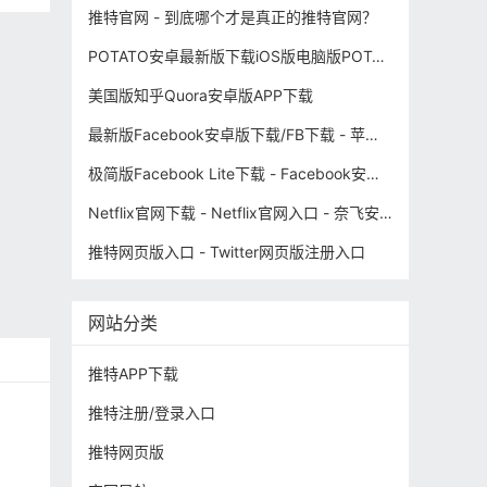
推特官网 - 到底哪个才是真正的推特官网？
POTATO安卓最新版下载iOS版电脑版POTATO下载即时聊天软件 土豆私密聊天软件
美国版知乎Quora安卓版APP下载
最新版Facebook安卓版下载/FB下载 - 苹果iOS版Facebook下载
极简版Facebook Lite下载 - Facebook安卓极简版下载
Netflix官网下载 - Netflix官网入口 - 奈飞安卓版下载Netflix电脑版Windows最新版下载
推特网页版入口 - Twitter网页版注册入口
网站分类
推特APP下载
推特注册/登录入口
推特网页版