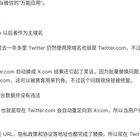
微信的"万能应用"。
。
om 以后者作为主域名
过去一年多里 Twitter 仍然使用原域名也就是 Twitter.com，不
er.com 自动换成 X.com 结果还引起了笑话，因为批量替换问题
 Netflix.com，这可以被黑客用来钓鱼，不过这个问题很快就被修复。
r平台数据并没有违法
，也就是现在 Twitter.com 会自动重定向到 X.com，所以当用
 URL，隐私政策和协议等地址也都完成了替换，所以现在 Twitte