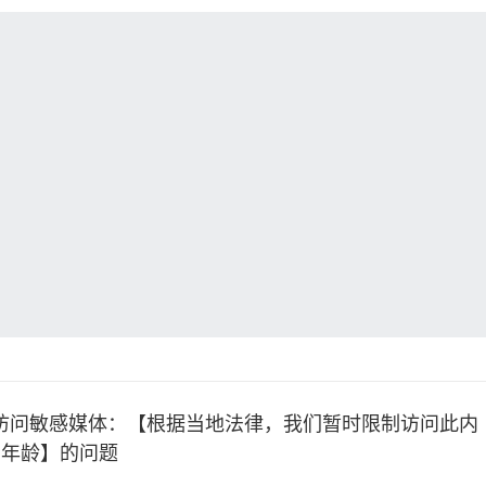
访问敏感媒体：【根据当地法律，我们暂时限制访问此内
的年龄】的问题