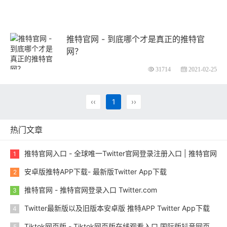
推特官网 - 到底哪个才是真正的推特官
网？
31714
2021-02-25
‹‹
1
››
热门文章
推特官网入口 - 全球唯一Twitter官网登录注册入口 | 推特官网
1
安卓版推特APP下载- 最新版Twitter App下载
2
推特官网 - 推特官网登录入口 Twitter.com
3
Twitter最新版以及旧版本安卓版 推特APP Twitter App下载
4
Tiktok网页版 - Tiktok网页版在线观看入口 国际版抖音网页版注册与登录入口
5