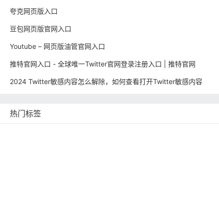
夸克网页版入口
豆包网页版官网入口
Youtube – 网页版油管官网入口
推特官网入口 - 全球唯一Twitter官网登录注册入口 | 推特官网
2024 Twitter敏感内容怎么解除，如何查看打开Twitter敏感内容
热门标签
推特官网
推特网页版
Twitter官网
推特下载
推特网页版入口
twitter官网
推特app下载
Twitter网页版
推特官网入口
推特
推特官方网站
Twitter注册入口
推特安卓版下载
推特中文官网
Twitter官网入口
YouTube官网
推特APP下载
twitter下载
推特中文网
推特中文官网入口
twitter中文版官网
谷歌浏览器下载