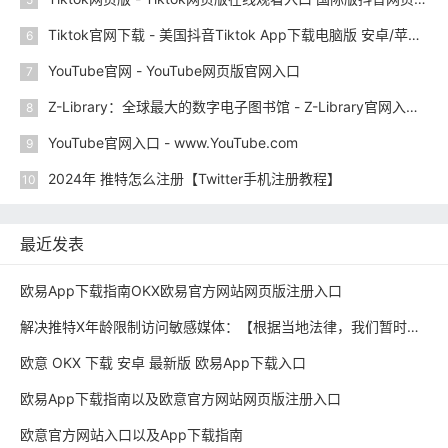
Tiktok官网下载 - 美国抖音Tiktok App下载电脑版 安卓/苹果iOS版 抖音国际版官网下载
6
YouTube官网 - YouTube网页版官网入口
7
Z-Library：全球最大的数字电子图书馆 - Z-Library官网入口 2023.12
8
YouTube官网入口 - www.YouTube.com
9
2024年 推特怎么注册【Twitter手机注册教程】
10
最近发表
欧易App下载指南OKX欧易官方网站网页版注册入口
解决推特X年龄限制访问敏感媒体：【根据当地法律，我们暂时限制访问此内容，直到 X 估计您的年龄】的问题
欧意 OKX 下载 安卓 最新版 欧易App下载入口
欧易App下载指南以及欧意官方网站网页版注册入口
欧意官方网站入口以及App下载指南