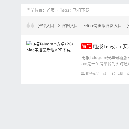
当前位置：
首页
Tags：飞机下载

推特入口 - X 官网入口 - Twitter网页版官网入口
电报Telegram
电报Telegram安卓最
am是一个跨平台的实时通讯
推特APP下载
飞机下