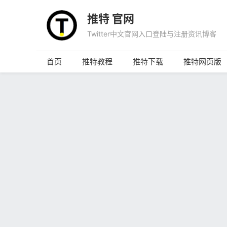
推特 官网
Twitter中文官网入口登陆与注册资讯博客
首页
推特教程
推特下载
推特网页版