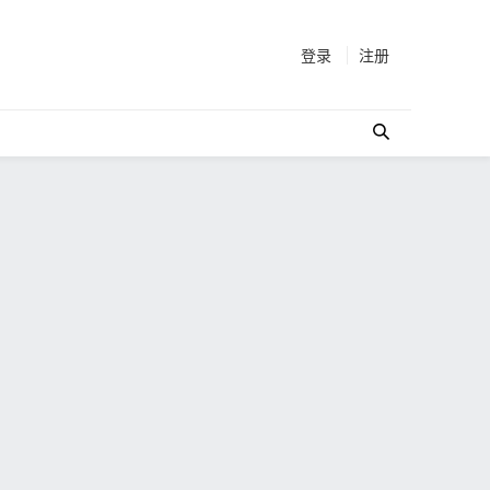
登录
注册