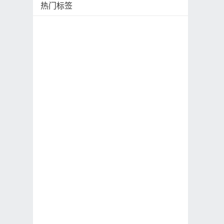
热门标签
推特官网
推特网页版
Twitter官网
推特下载
推特网页版入口
twitter官网
推特app下载
Twitter网页版
推特官网入口
推特
推特官方网站
Twitter注册入口
推特安卓版下载
推特中文官网
Twitter官网入口
YouTube官网
推特APP下载
twitter下载
推特中文网
推特中文官网入口
twitter中文版官网
谷歌浏览器下载
特推官网下载
推特中文版下载
推特官网下载
ChatGPT官网入口
Twitter是什么
推特视频下载
推特视频下载器
推特是什么