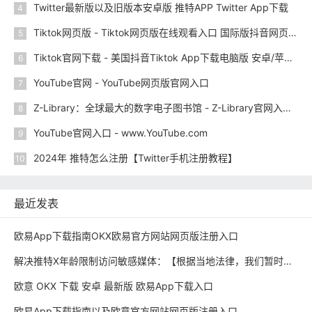
Twitter最新版以及旧版本安卓版 推特APP Twitter App下载
4
Tiktok网页版 - Tiktok网页版在线观看入口 国际版抖音网页版注册与登录入口
5
Tiktok官网下载 - 美国抖音Tiktok App下载电脑版 安卓/苹果iOS版 抖音国际版官网下载
6
YouTube官网 - YouTube网页版官网入口
7
Z-Library：全球最大的数字电子图书馆 - Z-Library官网入口 2023.12
8
YouTube官网入口 - www.YouTube.com
9
2024年 推特怎么注册【Twitter手机注册教程】
10
最近发表
欧易App下载指南OKX欧易官方网站网页版注册入口
解决推特X年龄限制访问敏感媒体：【根据当地法律，我们暂时限制访问此内容，直到 X 估计您的年龄】的问题
欧意 OKX 下载 安卓 最新版 欧易App下载入口
欧易App下载指南以及欧意官方网站网页版注册入口