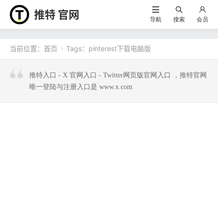
推特 官网
导航
搜索
会员
当前位置：
首页
Tags：pinterest下载电脑版

推特入口 - X 官网入口 - Twitter网页版官网入口 ，推特官网
唯一登陆与注册入口是 www.x.com