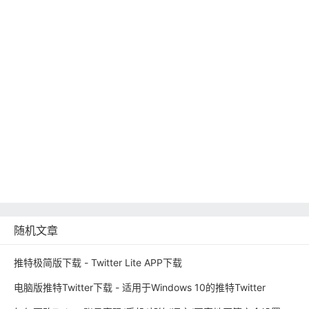
推特中文官网入口
twitter中文版官网
谷歌浏览器下载
特推官网下载
推特中文版下载
推特官网下载
ChatGPT官网入口
Twitter是什么
推特视频下载
推特视频下载器
推特是什么
推特怎么注册
推特注册
Twitter网页入口
推特登录
Twitter
欧意
欧意下载
欧意网页版入口
抖音网页版入口
欧意安卓版下载
欧意app下载
facebook官网登录入口
ChatGPT下载
电报网页版
TikTok下载
电脑版推特下载
抖音网页版
twitter官网中文
抖音官网入口
Twitter下载
随机文章
推特极简版下载 - Twitter Lite APP下载
电脑版推特Twitter下载 - 适用于Windows 10的推特Twitter