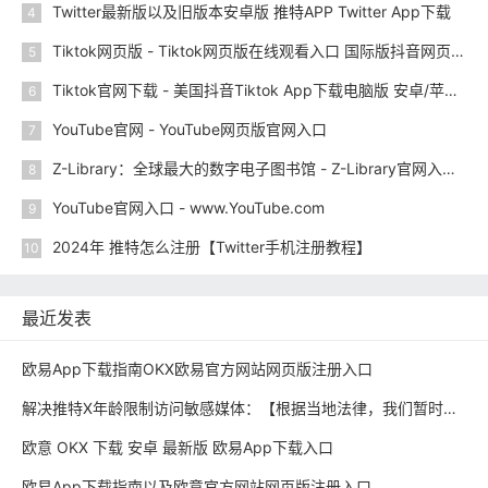
Twitter最新版以及旧版本安卓版 推特APP Twitter App下载
4
Tiktok网页版 - Tiktok网页版在线观看入口 国际版抖音网页版注册与登录入口
5
Tiktok官网下载 - 美国抖音Tiktok App下载电脑版 安卓/苹果iOS版 抖音国际版官网下载
6
YouTube官网 - YouTube网页版官网入口
7
Z-Library：全球最大的数字电子图书馆 - Z-Library官网入口 2023.12
8
YouTube官网入口 - www.YouTube.com
9
2024年 推特怎么注册【Twitter手机注册教程】
10
最近发表
欧易App下载指南OKX欧易官方网站网页版注册入口
解决推特X年龄限制访问敏感媒体：【根据当地法律，我们暂时限制访问此内容，直到 X 估计您的年龄】的问题
欧意 OKX 下载 安卓 最新版 欧易App下载入口
欧易App下载指南以及欧意官方网站网页版注册入口