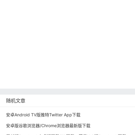
推特中文官网入口
twitter中文版官网
谷歌浏览器下载
特推官网下载
推特中文版下载
推特官网下载
ChatGPT官网入口
Twitter是什么
推特视频下载
推特视频下载器
推特是什么
推特怎么注册
推特注册
Twitter网页入口
推特登录
Twitter
欧意
欧意下载
欧意网页版入口
抖音网页版入口
欧意安卓版下载
欧意app下载
facebook官网登录入口
ChatGPT下载
电报网页版
TikTok下载
电脑版推特下载
抖音网页版
twitter官网中文
抖音官网入口
Twitter下载
随机文章
安卓Android TV版推特Twitter App下载
安卓版谷歌浏览器/Chrome浏览器最新版下载