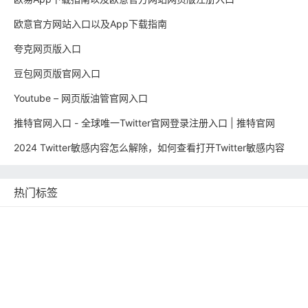
欧意官方网站入口以及App下载指南
夸克网页版入口
豆包网页版官网入口
Youtube – 网页版油管官网入口
推特官网入口 - 全球唯一Twitter官网登录注册入口 | 推特官网
2024 Twitter敏感内容怎么解除，如何查看打开Twitter敏感内容
热门标签
推特官网
推特网页版
Twitter官网
推特下载
推特网页版入口
twitter官网
推特app下载
Twitter网页版
推特官网入口
推特
推特官方网站
Twitter注册入口
推特安卓版下载
推特中文官网
Twitter官网入口
YouTube官网
推特APP下载
twitter下载
推特中文网