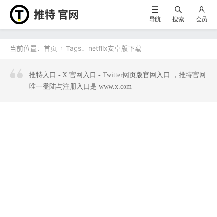
推特 官网
导航
搜索
会员
当前位置：
首页
Tags：netflix安卓版下载

推特入口 - X 官网入口 - Twitter网页版官网入口 ，推特官网
唯一登陆与注册入口是 www.x.com