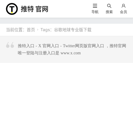
推特 官网
导航
搜索
会员
当前位置：
首页
Tags：谷歌地球专业版下载

推特入口 - X 官网入口 - Twitter网页版官网入口 ，推特官网
唯一登陆与注册入口是 www.x.com