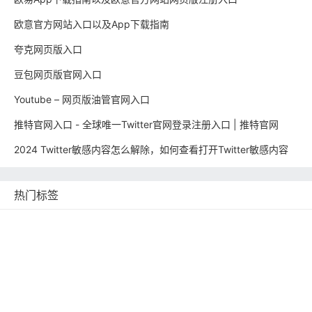
欧意官方网站入口以及App下载指南
夸克网页版入口
豆包网页版官网入口
Youtube – 网页版油管官网入口
推特官网入口 - 全球唯一Twitter官网登录注册入口 | 推特官网
2024 Twitter敏感内容怎么解除，如何查看打开Twitter敏感内容
热门标签
推特官网
推特网页版
Twitter官网
推特下载
推特网页版入口
twitter官网
推特app下载
Twitter网页版
推特官网入口
推特
推特官方网站
Twitter注册入口
推特安卓版下载
推特中文官网
Twitter官网入口
YouTube官网
推特APP下载
twitter下载
推特中文网