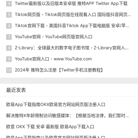
Twitter最新版以及旧版本安卓版 推特APP Twitter App下载
4
Tiktok网页版 - Tiktok网页版在线观看入口 国际版抖音网页版注册与登录入口
5
Tiktok官网下载 - 美国抖音Tiktok App下载电脑版 安卓/苹果iOS版 抖音国际版官网下载
6
YouTube官网 - YouTube网页版官网入口
7
Z-Library：全球最大的数字电子图书馆 - Z-Library官网入口 2023.12
8
YouTube官网入口 - www.YouTube.com
9
2024年 推特怎么注册【Twitter手机注册教程】
10
最近发表
欧易App下载指南OKX欧易官方网站网页版注册入口
解决推特X年龄限制访问敏感媒体：【根据当地法律，我们暂时限制访问此内容，直到 X 估计您的年龄】的问题
欧意 OKX 下载 安卓 最新版 欧易App下载入口
欧易App下载指南以及欧意官方网站网页版注册入口