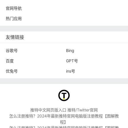
官网导航
热门应用
友情链接
谷歌号
Bing
百度
GPT号
优兔号
ins号
推特中文网页版入口 推特/Twitter官网
怎么注册推特？2024年最新推特官网电脑版注册教程【图解教
程】
怎么注册推特？2024年最新推特官网电脑版注册教程【图解教