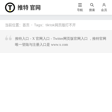
推特 官网
导航
搜索
会员
当前位置：
首页
Tags：tiktok网页版打不开

推特入口 - X 官网入口 - Twitter网页版官网入口 ，推特官网
唯一登陆与注册入口是 www.x.com