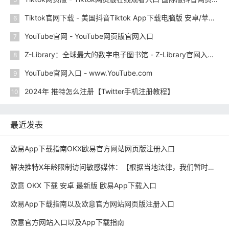
Tiktok官网下载 - 美国抖音Tiktok App下载电脑版 安卓/苹果iOS版 抖音国际版官网下载
6
YouTube官网 - YouTube网页版官网入口
7
Z-Library：全球最大的数字电子图书馆 - Z-Library官网入口 2023.12
8
YouTube官网入口 - www.YouTube.com
9
2024年 推特怎么注册【Twitter手机注册教程】
10
最近发表
欧易App下载指南OKX欧易官方网站网页版注册入口
解决推特X年龄限制访问敏感媒体：【根据当地法律，我们暂时限制访问此内容，直到 X 估计您的年龄】的问题
欧意 OKX 下载 安卓 最新版 欧易App下载入口
欧易App下载指南以及欧意官方网站网页版注册入口
欧意官方网站入口以及App下载指南