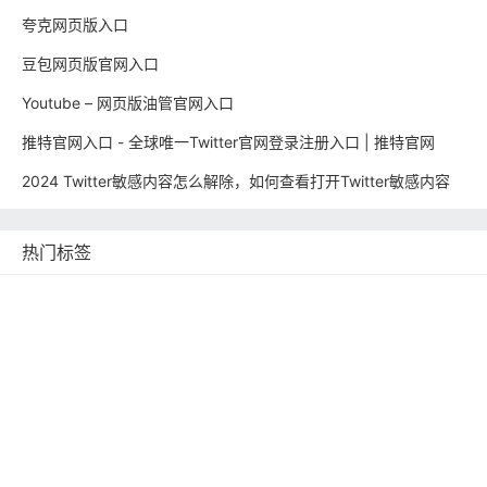
夸克网页版入口
豆包网页版官网入口
Youtube – 网页版油管官网入口
推特官网入口 - 全球唯一Twitter官网登录注册入口 | 推特官网
2024 Twitter敏感内容怎么解除，如何查看打开Twitter敏感内容
热门标签
推特官网
推特网页版
Twitter官网
推特下载
推特网页版入口
twitter官网
推特app下载
Twitter网页版
推特官网入口
推特
推特官方网站
Twitter注册入口
推特安卓版下载
推特中文官网
Twitter官网入口
YouTube官网
推特APP下载
twitter下载
推特中文网
推特中文官网入口
twitter中文版官网
谷歌浏览器下载