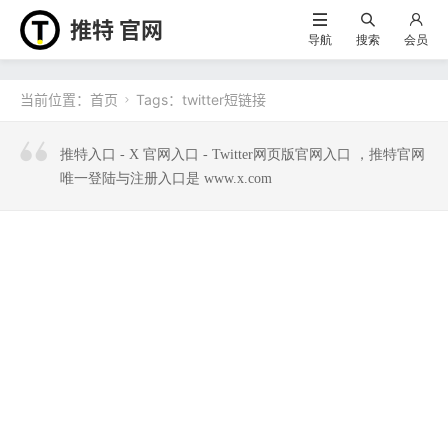
推特 官网
导航
搜索
会员
当前位置：
首页
Tags：twitter短链接

推特入口 - X 官网入口 - Twitter网页版官网入口 ，推特官网
唯一登陆与注册入口是 www.x.com