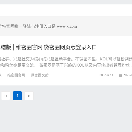
 ，推特官网唯一登陆与注册入口是 www.x.com
脑版 | 维密圈官网 微密圈网页版登录入口
社群、兴趣社交为核心的兴趣互动平台。在微密圈里，KOL可以轻松创
和粉丝零距离交流。 微密圈是基于兴趣的KOL以及内容输出者管理粉丝
版
维密圈官网
微密圈文茜
29423
2022-
‹‹
1
››