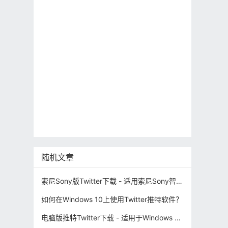
推特怎么注册
推特注册
Twitter网页入口
推特登录
Twitter
欧意
欧意下载
欧意网页版入口
抖音网页版入口
欧意安卓版下载
欧意app下载
facebook官网登录入口
ChatGPT下载
电报网页版
TikTok下载
电脑版推特下载
抖音网页版
twitter官网中文
抖音官网入口
Twitter下载
随机文章
索尼Sony版Twitter下载 - 适用索尼Sony智能配件
如何在Windows 10上使用Twitter推特软件？
电脑版推特Twitter下载 - 适用于Windows 10的推特Twitter