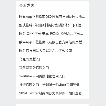
最近发表
欧易App下载指南OKX欧易官方网站网页版注册入口
解决推特X年龄限制访问敏感媒体：【根据当地法律，我们暂时限制访问此内容，直到 X 估计您的年龄】的问题
欧意 OKX 下载 安卓 最新版 欧易App下载入口
欧易App下载指南以及欧意官方网站网页版注册入口
欧意官方网站入口以及App下载指南
夸克网页版入口
豆包网页版官网入口
Youtube – 网页版油管官网入口
推特官网入口 - 全球唯一Twitter官网登录注册入口 | 推特官网
2024 Twitter敏感内容怎么解除，如何查看打开Twitter敏感内容