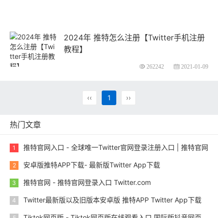
2024年 推特怎么注册【Twitter手机注册
教程】
262242
2021-01-09
‹‹
1
››
热门文章
推特官网入口 - 全球唯一Twitter官网登录注册入口 | 推特官网
1
安卓版推特APP下载- 最新版Twitter App下载
2
推特官网 - 推特官网登录入口 Twitter.com
3
Twitter最新版以及旧版本安卓版 推特APP Twitter App下载
4
Tiktok网页版 - Tiktok网页版在线观看入口 国际版抖音网页版注册与登录入口
5