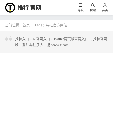
推特 官网
导航
搜索
会员
当前位置：
首页
Tags：特推官方网站

推特入口 - X 官网入口 - Twitter网页版官网入口 ，推特官网
唯一登陆与注册入口是 www.x.com