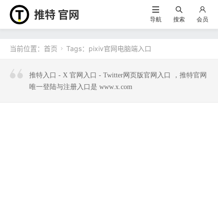
推特 官网
导航
搜索
会员
当前位置：
首页
Tags：pixiv官网电脑端入口

推特入口 - X 官网入口 - Twitter网页版官网入口 ，推特官网
唯一登陆与注册入口是 www.x.com