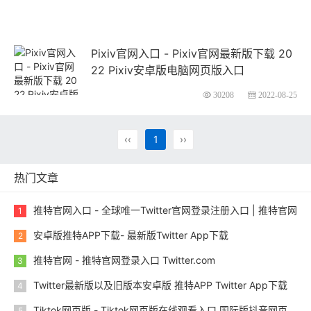
Pixiv官网入口 - Pixiv官网最新版下载 20
22 Pixiv安卓版电脑网页版入口
30208
2022-08-25
‹‹
1
››
热门文章
推特官网入口 - 全球唯一Twitter官网登录注册入口 | 推特官网
1
安卓版推特APP下载- 最新版Twitter App下载
2
推特官网 - 推特官网登录入口 Twitter.com
3
Twitter最新版以及旧版本安卓版 推特APP Twitter App下载
4
Tiktok网页版 - Tiktok网页版在线观看入口 国际版抖音网页版注册与登录入口
5