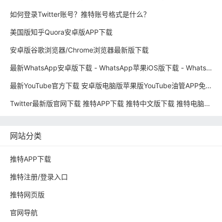
如何登录Twitter账号？推特账号格式是什么？
美国版知乎Quora安卓版APP下载
安卓版谷歌浏览器/Chrome浏览器最新版下载
最新WhatsApp安卓版下载 - WhatsApp苹果iOS版下载 - Whatsapp官方网下载电脑版
最新YouTube官方下载 安卓版电脑版苹果版YouTube油管APP免费下载
Twitter最新版官网下载 推特APP下载 推特中文版下载 推特电脑版下载 2022-6-14
网站分类
推特APP下载
推特注册/登录入口
推特网页版
官网导航