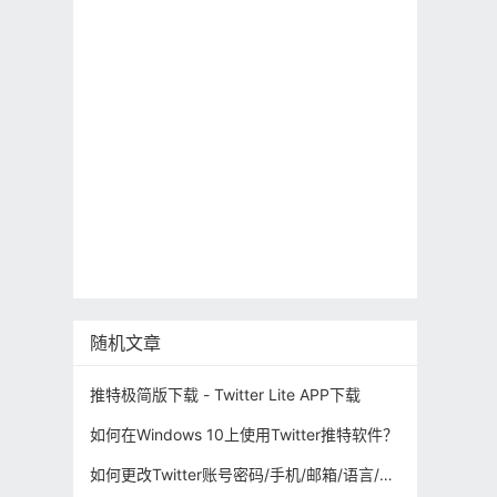
推特怎么注册
推特注册
Twitter网页入口
推特登录
Twitter
欧意
欧意下载
欧意网页版入口
抖音网页版入口
欧意安卓版下载
欧意app下载
facebook官网登录入口
ChatGPT下载
电报网页版
TikTok下载
电脑版推特下载
抖音网页版
twitter官网中文
抖音官网入口
Twitter下载
随机文章
推特极简版下载 - Twitter Lite APP下载
如何在Windows 10上使用Twitter推特软件？
如何更改Twitter账号密码/手机/邮箱/语言/国家地区等安全设置