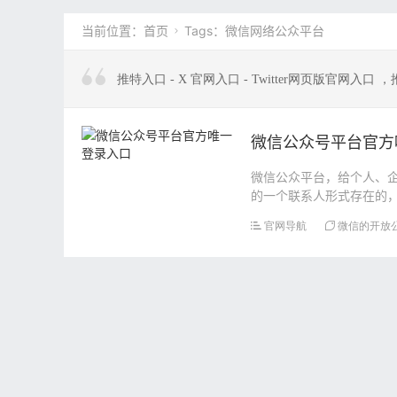
当前位置：
首页
Tags：微信网络公众平台

推特入口 - X 官网入口 - Twitter网页版官网入口
微信公众号平台官方
微信公众平台，给个人、
的一个联系人形式存在的
务的类型，分别用于不...
官网导航
微信的开放