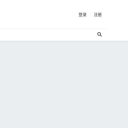
登录
注册