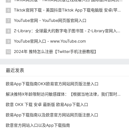
Tiktok官网下载 - 美国抖音Tiktok App下载电脑版 安卓/苹果iOS版 抖音国际版官网下载
6
YouTube官网 - YouTube网页版官网入口
7
Z-Library：全球最大的数字电子图书馆 - Z-Library官网入口 2023.12
8
YouTube官网入口 - www.YouTube.com
9
2024年 推特怎么注册【Twitter手机注册教程】
10
最近发表
欧易App下载指南OKX欧易官方网站网页版注册入口
解决推特X年龄限制访问敏感媒体：【根据当地法律，我们暂时限制访问此内容，直到 X 估计您的年龄】的问题
欧意 OKX 下载 安卓 最新版 欧易App下载入口
欧易App下载指南以及欧意官方网站网页版注册入口
欧意官方网站入口以及App下载指南