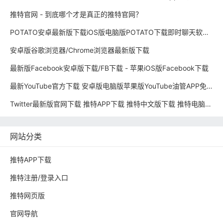
推特官网 - 到底哪个才是真正的推特官网？
POTATO安卓最新版下载iOS版电脑版POTATO下载即时聊天软件 土豆私密聊天软件
安卓版谷歌浏览器/Chrome浏览器最新版下载
最新版Facebook安卓版下载/FB下载 - 苹果iOS版Facebook下载
最新YouTube官方下载 安卓版电脑版苹果版YouTube油管APP免费下载
Twitter最新版官网下载 推特APP下载 推特中文版下载 推特电脑版下载 2022-6-14
网站分类
推特APP下载
推特注册/登录入口
推特网页版
官网导航