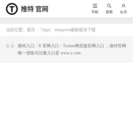
推特 官网
导航
搜索
会员
当前位置：
首页
Tags：wegame最新版本下载

推特入口 - X 官网入口 - Twitter网页版官网入口 ，推特官网
唯一登陆与注册入口是 www.x.com