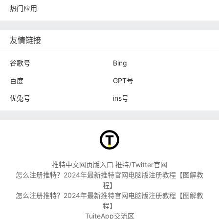
热门应用
友情链接
谷歌号
Bing
百度
GPT号
优兔号
ins号
推特中文网页版入口 推特/Twitter官网
怎么注册推特？2024年最新推特官网电脑版注册教程【图解教
程】
怎么注册推特？2024年最新推特官网电脑版注册教程【图解教
程】
TuiteApp交流区