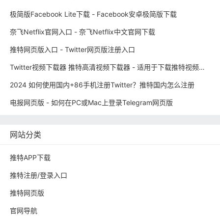
极简版Facebook Lite下载 - Facebook安卓极简版下载
奈飞Netflix官网入口 - 奈飞Netflix中文官网下载
推特网页版入口 - Twitter网页版注册入口
Twitter视频下载器 推特高清视频下载器 - 适用于下载推特视频和动图
2024 如何使用国内+86手机注册Twitter？推特国内怎么注册
电报网页版 - 如何在PC或Mac上登录Telegram网页版
网站分类
推特APP下载
推特注册/登录入口
推特网页版
官网导航