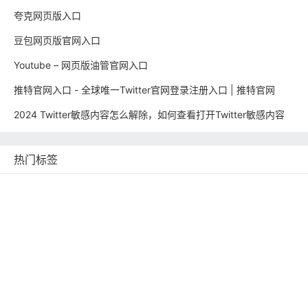
夸克网页版入口
豆包网页版官网入口
Youtube – 网页版油管官网入口
推特官网入口 - 全球唯一Twitter官网登录注册入口 | 推特官网
2024 Twitter敏感内容怎么解除，如何查看打开Twitter敏感内容
热门标签
推特官网
推特网页版
Twitter官网
推特下载
推特网页版入口
twitter官网
推特app下载
Twitter网页版
推特官网入口
推特
推特官方网站
Twitter注册入口
推特安卓版下载
推特中文官网
Twitter官网入口
YouTube官网
推特APP下载
twitter下载
推特中文网
推特中文官网入口
twitter中文版官网
谷歌浏览器下载