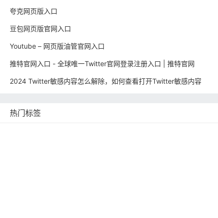
夸克网页版入口
豆包网页版官网入口
Youtube – 网页版油管官网入口
推特官网入口 - 全球唯一Twitter官网登录注册入口 | 推特官网
2024 Twitter敏感内容怎么解除，如何查看打开Twitter敏感内容
热门标签
推特官网
推特网页版
Twitter官网
推特下载
推特网页版入口
twitter官网
推特app下载
Twitter网页版
推特官网入口
推特
推特官方网站
Twitter注册入口
推特安卓版下载
推特中文官网
Twitter官网入口
YouTube官网
推特APP下载
twitter下载
推特中文网
推特中文官网入口
twitter中文版官网
谷歌浏览器下载