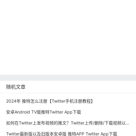
特推官网下载
推特中文版下载
推特官网下载
ChatGPT官网入口
Twitter是什么
推特视频下载
推特视频下载器
推特是什么
推特怎么注册
推特注册
Twitter网页入口
推特登录
Twitter
欧意
欧意下载
欧意网页版入口
抖音网页版入口
欧意安卓版下载
欧意app下载
facebook官网登录入口
ChatGPT下载
电报网页版
TikTok下载
电脑版推特下载
抖音网页版
twitter官网中文
抖音官网入口
Twitter下载
随机文章
2024年 推特怎么注册【Twitter手机注册教程】
安卓Android TV版推特Twitter App下载
如何在Twitter上发布视频的推文？Twitter上传/删除/下载视频以及嵌入YouTobe视频教程！
Twitter最新版以及旧版本安卓版 推特APP Twitter App下载