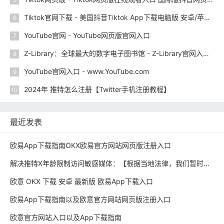
Tiktok官网下载 - 美国抖音Tiktok App下载电脑版 安卓/苹果iOS版 抖音国际版官网下载
6
YouTube官网 - YouTube网页版官网入口
7
Z-Library：全球最大的数字电子图书馆 - Z-Library官网入口 2023.12
8
YouTube官网入口 - www.YouTube.com
9
2024年 推特怎么注册【Twitter手机注册教程】
10
最近发表
欧易App下载指南OKX欧易官方网站网页版注册入口
解决推特X年龄限制访问敏感媒体：【根据当地法律，我们暂时限制访问此内容，直到 X 估计您的年龄】的问题
欧意 OKX 下载 安卓 最新版 欧易App下载入口
欧易App下载指南以及欧意官方网站网页版注册入口
欧意官方网站入口以及App下载指南