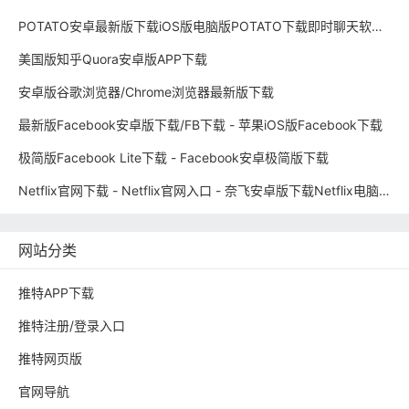
POTATO安卓最新版下载iOS版电脑版POTATO下载即时聊天软件 土豆私密聊天软件
美国版知乎Quora安卓版APP下载
安卓版谷歌浏览器/Chrome浏览器最新版下载
最新版Facebook安卓版下载/FB下载 - 苹果iOS版Facebook下载
极简版Facebook Lite下载 - Facebook安卓极简版下载
Netflix官网下载 - Netflix官网入口 - 奈飞安卓版下载Netflix电脑版Windows最新版下载
网站分类
推特APP下载
推特注册/登录入口
推特网页版
官网导航