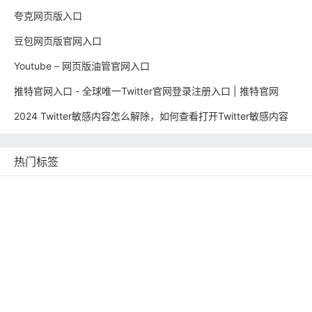
夸克网页版入口
豆包网页版官网入口
Youtube – 网页版油管官网入口
推特官网入口 - 全球唯一Twitter官网登录注册入口 | 推特官网
2024 Twitter敏感内容怎么解除，如何查看打开Twitter敏感内容
热门标签
推特官网
推特网页版
Twitter官网
推特下载
推特网页版入口
twitter官网
推特app下载
Twitter网页版
推特官网入口
推特
推特官方网站
Twitter注册入口
推特安卓版下载
推特中文官网
Twitter官网入口
YouTube官网
推特APP下载
twitter下载
推特中文网
推特中文官网入口
twitter中文版官网
谷歌浏览器下载