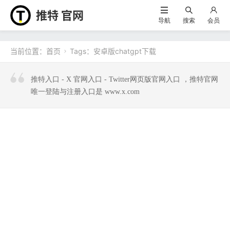
推特 官网
导航
搜索
会员
当前位置：
首页
Tags：安卓版chatgpt下载

推特入口 - X 官网入口 - Twitter网页版官网入口 ，推特官网
唯一登陆与注册入口是 www.x.com