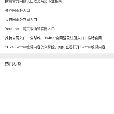
欧意官方网站入口以及App下载指南
夸克网页版入口
豆包网页版官网入口
Youtube – 网页版油管官网入口
推特官网入口 - 全球唯一Twitter官网登录注册入口 | 推特官网
2024 Twitter敏感内容怎么解除，如何查看打开Twitter敏感内容
热门标签
推特官网
推特网页版
Twitter官网
推特下载
推特网页版入口
twitter官网
推特app下载
Twitter网页版
推特官网入口
推特
推特官方网站
Twitter注册入口
推特安卓版下载
推特中文官网
Twitter官网入口
YouTube官网
推特APP下载
twitter下载
推特中文网
推特中文官网入口
twitter中文版官网
谷歌浏览器下载