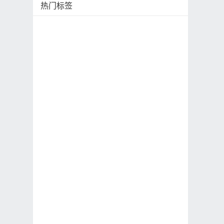
热门标签
推特官网
推特网页版
Twitter官网
推特下载
推特网页版入口
twitter官网
推特app下载
Twitter网页版
推特官网入口
推特
推特官方网站
Twitter注册入口
推特安卓版下载
推特中文官网
Twitter官网入口
YouTube官网
推特APP下载
twitter下载
推特中文网
推特中文官网入口
twitter中文版官网
谷歌浏览器下载
特推官网下载
推特中文版下载
推特官网下载
ChatGPT官网入口
Twitter是什么
推特视频下载
推特视频下载器
推特是什么