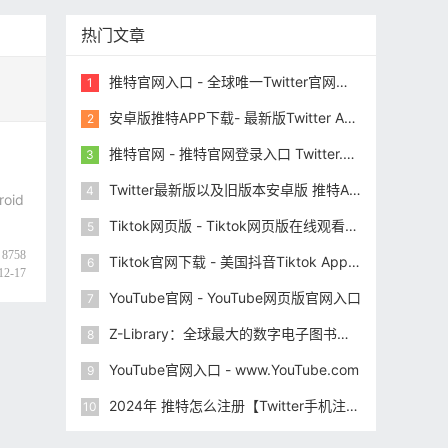
热门文章
推特官网入口 - 全球唯一Twitter官网登录注册入口 | 推特官网
1
安卓版推特APP下载- 最新版Twitter App下载
2
推特官网 - 推特官网登录入口 Twitter.com
3
Twitter最新版以及旧版本安卓版 推特APP Twitter App下载
4
oid
Tiktok网页版 - Tiktok网页版在线观看入口 国际版抖音网页版注册与登录入口
5
8758
Tiktok官网下载 - 美国抖音Tiktok App下载电脑版 安卓/苹果iOS版 抖音国际版官网下载
6
12-17
YouTube官网 - YouTube网页版官网入口
7
Z-Library：全球最大的数字电子图书馆 - Z-Library官网入口 2023.12
8
YouTube官网入口 - www.YouTube.com
9
2024年 推特怎么注册【Twitter手机注册教程】
10