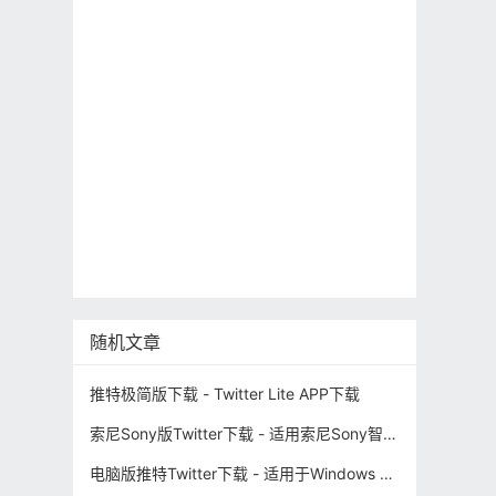
推特怎么注册
推特注册
Twitter网页入口
推特登录
Twitter
欧意
欧意下载
欧意网页版入口
抖音网页版入口
欧意安卓版下载
欧意app下载
facebook官网登录入口
ChatGPT下载
电报网页版
TikTok下载
电脑版推特下载
抖音网页版
twitter官网中文
抖音官网入口
Twitter下载
随机文章
推特极简版下载 - Twitter Lite APP下载
索尼Sony版Twitter下载 - 适用索尼Sony智能配件
电脑版推特Twitter下载 - 适用于Windows 10的推特Twitter