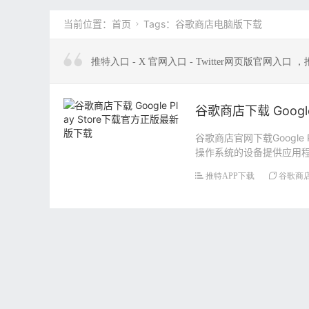
当前位置：
首页
Tags：谷歌商店电脑版下载

推特入口 - X 官网入口 - Twitter网页版官网入口
谷歌商店下载 Googl
谷歌商店官网下载Google
操作系统的设备提供应用程序和
推特APP下载
谷歌商