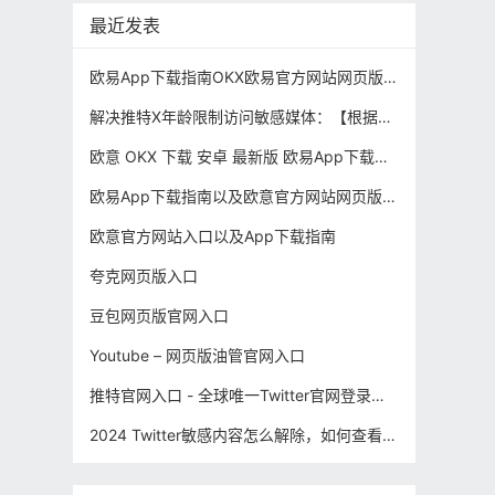
最近发表
欧易App下载指南OKX欧易官方网站网页版注册入口
解决推特X年龄限制访问敏感媒体：【根据当地法律，我们暂时限制访问此内容，直到 X 估计您的年龄】的问题
欧意 OKX 下载 安卓 最新版 欧易App下载入口
欧易App下载指南以及欧意官方网站网页版注册入口
欧意官方网站入口以及App下载指南
夸克网页版入口
豆包网页版官网入口
Youtube – 网页版油管官网入口
推特官网入口 - 全球唯一Twitter官网登录注册入口 | 推特官网
2024 Twitter敏感内容怎么解除，如何查看打开Twitter敏感内容