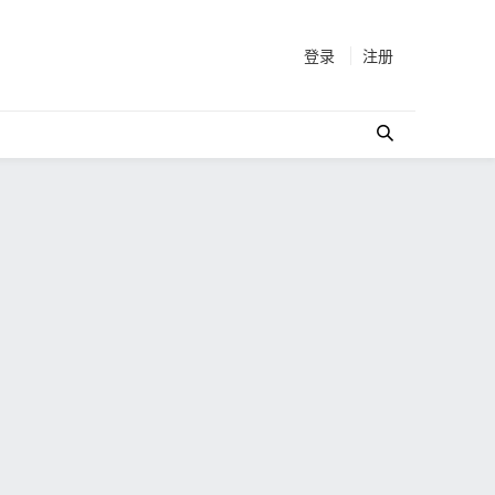
登录
注册